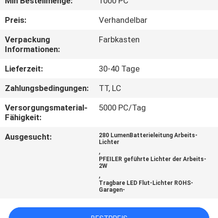
Min Bestellmenge:
1000 PC
QUALITÄTSKONTROLLE
Preis:
Verhandelbar
Verpackung
Farbkasten
Informationen:
KONTAKT
MIT
Lieferzeit:
30-40 Tage
UNS
Zahlungsbedingungen:
TT, LC
Versorgungsmaterial-
5000 PC/Tag
NEUIGKEITEN
Fähigkeit:
Ausgesucht:
280 LumenBatterieleitung Arbeits-
Lichter
RECHTSSACHEN
,
PFEILER geführte Lichter der Arbeits-
2W
,
SITEMAP
Tragbare LED Flut-Lichter ROHS-
Garagen-
DATENSCHUTZRICHTLINIE