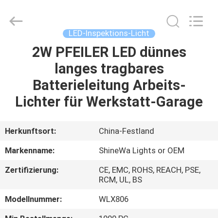
Weifang
ShineWa
International
Trade
Co.,
LED-Inspektions-Licht
Ltd..
All
Rights
2W PFEILER LED dünnes
ZU
Reserved.
langes tragbares
HAUSE
Batterieleitung Arbeits-
PRODUKTE
Lichter für Werkstatt-Garage
VIDEOS
Herkunftsort:
China-Festland
Markenname:
ShineWa Lights or OEM
ÜBER
Zertifizierung:
CE, EMC, ROHS, REACH, PSE,
UNS
RCM, UL, BS
Modellnummer:
WLX806
WERKSBESICHTIGUNG