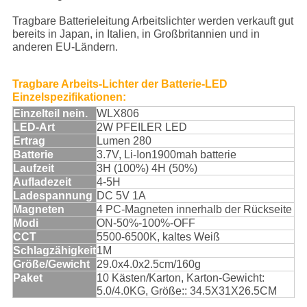
Tragbare Batterieleitung Arbeitslichter werden verkauft gut
bereits in Japan, in Italien, in Großbritannien und in
anderen EU-Ländern.
Tragbare Arbeits-Lichter der Batterie-LED
Einzelspezifikationen:
Einzelteil nein.
WLX806
LED-Art
2W PFEILER LED
Ertrag
Lumen 280
Batterie
3.7V, Li-Ion1900mah batterie
Laufzeit
3H (100%) 4H (50%)
Aufladezeit
4-5H
Ladespannung
DC 5V 1A
Magneten
4 PC-Magneten innerhalb der Rückseite
Modi
ON-50%-100%-OFF
CCT
5500-6500K, kaltes Weiß
Schlagzähigkeit
1M
Größe/Gewicht
29.0x4.0x2.5cm/160g
Paket
10 Kästen/Karton, Karton-Gewicht:
5.0/4.0KG, Größe:: 34.5X31X26.5CM