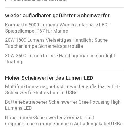
QUALITÄTSKONTROLLE
wieder aufladbarer geführter Scheinwerfer
Kompakte 6000-Lumens-Wiederaufladbare LED-
KONTAKT
Spiegellampe IP67 für Marine
MIT
20W 1800 Lumens Vielseitiges Handlicht Suche
Taschenlampe Sicherheitspatrouille
UNS
30W 3600 Lumen hellste Handjagdmarine spotlight
floating
NEUIGKEITEN
Hoher Scheinwerfer des Lumen-LED
RECHTSSACHEN
Multifunktions-magnetischer wieder aufladbarer LED
Scheinwerfer-hohes Lumen USBs
Batteriebetriebener Scheinwerfer Cree Focusing High
SITEMAP
Lumens LED
Hohe Lumen-Scheinwerfer Zoomable mit
DATENSCHUTZRICHTLINIE
ursprünglichem magnetischem Aufladungskabel USBs