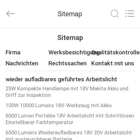
Weifang
ShineWa
International
Sitemap
Trade
Co.,
Ltd..
All
Rights
ZU
Reserved.
Sitemap
HAUSE
Firma
Werksbesichtigung
Qualitätskontrolle
PRODUKTE
Nachrichten
Rechtssachen
Kontakt mit uns
wieder aufladbares geführtes Arbeitslicht
VIDEOS
25W Kompakte Handlampe mit 18V Makita Akku und
Griff zur Inspektion
ÜBER
100W 10000 Lumens 18V-Werkzeug mit Akku
UNS
6000 Lumen Portable 18V Arbeitslicht mit Schrittlosen
Einstellbarer Farbtemperatur
WERKSBESICHTIGUNG
6500 Lumens Wiederaufladbares 18V 20V Arbeitslicht
mit austauschbarer Batterie