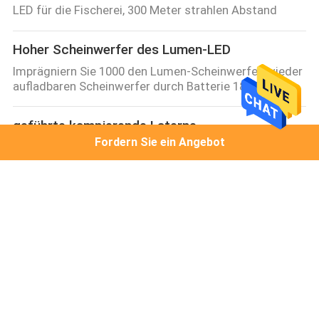
LED für die Fischerei, 300 Meter strahlen Abstand
Hoher Scheinwerfer des Lumen-LED
Imprägniern Sie 1000 den Lumen-Scheinwerfer-wieder
aufladbaren Scheinwerfer durch Batterie 18650
geführte kampierende Laterne
Fordern Sie ein Angebot
Kampierende Laternen-tragbare Lampe USB-
Nachladen-LED im Freien 4 Stunden Laufzeit
Hand-LED-Arbeits-Licht
Flexibles drehbares magnetisches geführtes Handlicht
der Arbeits-10W
LED-Inspektions-Licht
EMC 10 W 1000LM LED Tragbare Flutleuchten mit
Strombank