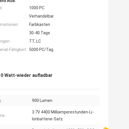
and AGB:
e:
1000 PC
Verhandelbar
rmationen:
Farbkasten
30-40 Tage
ngen:
TT, LC
ial-Fähigkeit:
5000 PC/Tag
 10 Watt-wieder aufladbar
:
900 Lumen
3.7V 4400 Milliamperestunden-Li-
rie:
Ionbatterie-Satz