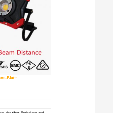
ns-Blatt:
ung, der über-Entladung und