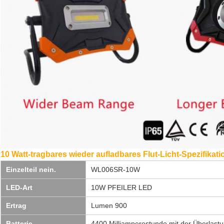
10 Watt-tragbares wieder aufladbares Flut-Licht-Spezifikatio
Einzelteil nein.
WL006SR-10W
LED-Art
10W PFEILER LED
Ertrag
Lumen 900
Batterie
4400 Milliamperestunde mit der Überlast