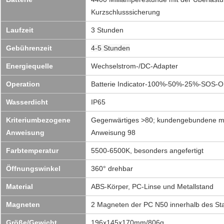
Kurzschlusssicherung
Laufzeit
3 Stunden
Gebührenzeit
4-5 Stunden
Energiequelle
Wechselstrom-/DC-Adapter
Operation
Batterie Indicator-100%-50%-25%-SOS-
Wasserdicht
IP65
Kriteriumbezogene
Gegenwärtiges >80; kundengebundene m
Anweisung
Anweisung 98
Farbtemperatur
5500-6500K, besonders angefertigt
Öffnungswinkel
360° drehbar
Material
ABS-Körper, PC-Linse und Metallstand
Magneten
2 Magneten der PC N50 innerhalb des St
Größe/Gewicht
196x145x170mm/806g