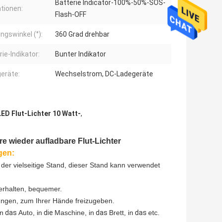
Batterie Indicator-100%-50%-SOS-
tionen:
Flash-OFF
ngswinkel (°):
360 Grad drehbar
ie-Indikator:
Bunter Indikator
eräte:
Wechselstrom, DC-Ladegeräte
ED Flut-Lichter 10 Watt-
,
are wieder aufladbare Flut-Lichter
gen:
er vielseitige Stand, dieser Stand kann verwendet
erhalten, bequemer.
ungen, zum Ihrer Hände freizugeben.
in
das
Auto, in
die
Maschine, in
das
Brett, in
das
etc.