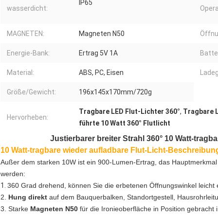
IP65
wasserdicht:
Opera
MAGNETEN:
Magneten N50
Öffnu
Energie-Bank:
Ertrag 5V 1A
Batter
Material:
ABS, PC, Eisen
Ladeg
Größe/Gewicht:
196x145x170mm/720g
Tragbare LED Flut-Lichter 360°
,
Tragbare L
Hervorheben:
führte 10 Watt 360° Flutlicht
Justierbarer breiter Strahl 360° 10 Watt-tragb
10 Watt-tragbare wieder aufladbare Flut-Licht-Beschreibun
Außer dem starken 10W ist ein 900-Lumen-Ertrag, das Hauptmerkmal d
werden:
1.
360 Grad drehend, können Sie die erbetenen Öffnungswinkel leicht 
2.
Hung direkt
auf dem Bauquerbalken, Standortgestell, Hausrohrleit
3. Starke
Magneten N50
für die Ironieoberfläche in Position gebracht 