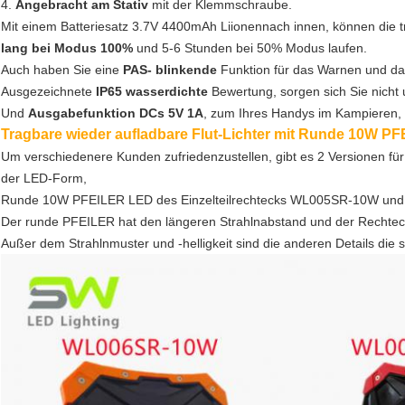
4.
Angebracht am Stativ
mit der Klemmschraube.
Mit einem Batteriesatz 3.7V 4400mAh Liionennach innen, können die t
lang bei Modus 100%
und 5-6 Stunden bei 50% Modus laufen.
Auch haben Sie eine
PAS- blinkende
Funktion für das Warnen und das
Ausgezeichnete
IP65 wasserdichte
Bewertung, sorgen sich Sie nicht
Und
Ausgabefunktion DCs 5V 1A
, zum Ihres Handys im Kampieren, 
Tragbare wieder aufladbare Flut-Lichter mit Runde 10W 
Um verschiedenere Kunden zufriedenzustellen, gibt es 2 Versionen für
der LED-Form,
Runde 10W PFEILER LED des Einzelteilrechtecks WL005SR-10W u
Der runde PFEILER hat den längeren Strahlnabstand und der Rechteck
Außer dem Strahlnmuster und -helligkeit sind die anderen Details die 