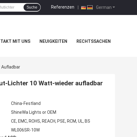
Referenzen
|
German
Suche
TAKT MIT UNS
NEUIGKEITEN
RECHTSSACHEN
r Aufladbar
lut-Lichter 10 Watt-wieder aufladbar
China-Festland
ShineWa Lights or OEM
CE, EMC, ROHS, REACH, PSE, RCM, UL, BS
WL006SR-10W