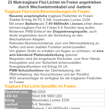
25 Watt-tragbare Flut-Lichter im Freien angetrieben
durch Wechselstromkabel und -batterie
Tragbare Flut-Licht-
Beschreibungen
im Freien
:
Neueste ursprüngliche
tragbare Flutlichter im Freien.
Starker Ertrag,
50 PC 0.5W, maximales Lumen 2100.
Mit einem
Batterie
satz
7.4V 6600mAh
Li
ionen
Lichter
dieser
können
tragbare Flut im Freien
5-6 Stunden lang laufen.
Moderner PWB-Entwurf der
Doppelenergiequelle
, auch
direkt angetrieben durch die Verbindung an den
Wechselstrom-Adapter.
Robustes Aluminiummaterial, zum von Wärmeableitung zu
helfen und einer stabilen Funktion sicherzustellen.
Um glatten Strahl zu erhalten um Augen zu schützen, ist
eine
anti-blendend Plattenabdeckung
optional.
Magneten sind die eingebaute Rückseite, zum Ihrer Hände
freizugeben und von Sicherheit sicherzustellen.
Energiebankfunktion mit Ertrag 5V 1A.
PWB-Schutzfunktion
der Überbelastung, der
Über
entladung, des Kurzschlusses und der Rückflut.
IK55 veranschlagte ist verfügbar für die tragbaren Flutlichter
im Freien.
Tragbare Flut-Licht-
Spezifikt.
im Freien
:
Einzelteil nein.
WLS250
LED-Art
50x0.5W SMD LED
Ertrag
Maximales Lumen 2100
Laufzeit
5-6 Stunden
Batterie
Batterie 7.4V 6600mAh Liionen