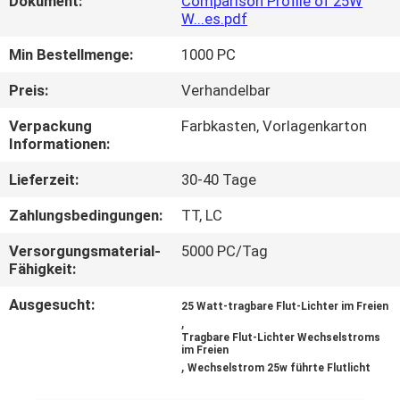
Dokument:
Comparison Profile of 25W
W...es.pdf
QUALITÄTSKONTROLLE
Min Bestellmenge:
1000 PC
Preis:
Verhandelbar
KONTAKT
MIT
Verpackung
Farbkasten, Vorlagenkarton
Informationen:
UNS
Lieferzeit:
30-40 Tage
NEUIGKEITEN
Zahlungsbedingungen:
TT, LC
Versorgungsmaterial-
5000 PC/Tag
RECHTSSACHEN
Fähigkeit:
Ausgesucht:
25 Watt-tragbare Flut-Lichter im Freien
,
SITEMAP
Tragbare Flut-Lichter Wechselstroms
im Freien
,
Wechselstrom 25w führte Flutlicht
DATENSCHUTZRICHTLINIE