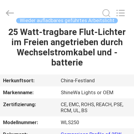
Weifang
ShineWa
International
Trade
Co.,
Wieder aufladbares geführtes Arbeitslicht
Ltd..
All
Rights
25 Watt-tragbare Flut-Lichter
ZU
Reserved.
im Freien angetrieben durch
HAUSE
Wechselstromkabel und -
PRODUKTE
batterie
VIDEOS
Herkunftsort:
China-Festland
Markenname:
ShineWa Lights or OEM
ÜBER
Zertifizierung:
CE, EMC, ROHS, REACH, PSE,
UNS
RCM, UL, BS
Modellnummer:
WLS250
WERKSBESICHTIGUNG