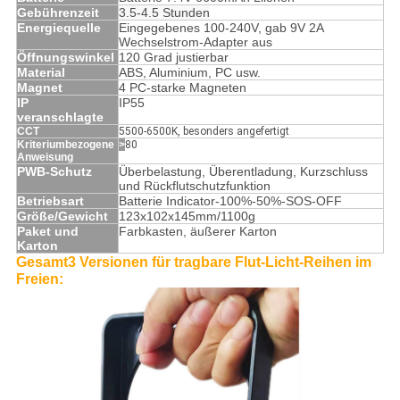
Gebührenzeit
3.5-4.5 Stunden
Energiequelle
Eingegebenes 100-240V, gab 9V 2A
Wechselstrom-Adapter aus
Öffnungswinkel
120 Grad justierbar
Material
ABS, Aluminium, PC usw.
Magnet
4 PC-starke Magneten
IP
IP55
veranschlagte
CCT
5500-6500K, besonders angefertigt
Kriteriumbezogene
>
80
Anweisung
PWB-Schutz
Überbelastung, Überentladung, Kurzschluss
und Rückflutschutzfunktion
Betriebsart
Batterie Indicator-100%-50%-SOS-OFF
Größe/Gewicht
123x102x145mm/1100g
Paket und
Farbkasten, äußerer Karton
Karton
Gesamt3 Versionen für tragbare Flut-Licht-Reihen im
Freien
: