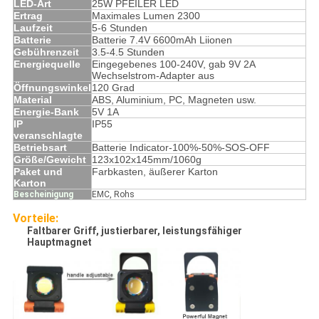
LED-Art
25W PFEILER LED
Ertrag
Maximales Lumen 2300
Laufzeit
5-6 Stunden
Batterie
Batterie 7.4V 6600mAh Liionen
Gebührenzeit
3.5-4.5 Stunden
Energiequelle
Eingegebenes 100-240V, gab 9V 2A
Wechselstrom-Adapter aus
Öffnungswinkel
120 Grad
Material
ABS, Aluminium, PC, Magneten usw.
Energie-Bank
5V 1A
IP
IP55
veranschlagte
Betriebsart
Batterie Indicator-100%-50%-SOS-OFF
Größe/Gewicht
123x102x145mm/1060g
Paket und
Farbkasten, äußerer Karton
Karton
Bescheinigung
EMC, Rohs
Vorteile:
Faltbarer Griff, justierbarer, leistungsfähiger
Hauptmagnet