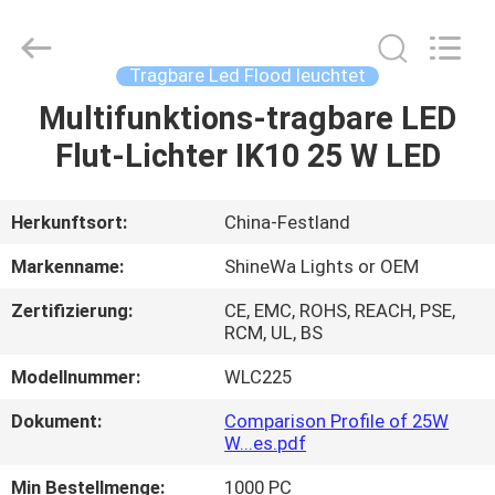
Weifang
ShineWa
International
Trade
Co.,
Tragbare Led Flood leuchtet
Ltd..
All
Rights
Multifunktions-tragbare LED
ZU
Reserved.
Flut-Lichter IK10 25 W LED
HAUSE
PRODUKTE
Herkunftsort:
China-Festland
Markenname:
ShineWa Lights or OEM
VIDEOS
Zertifizierung:
CE, EMC, ROHS, REACH, PSE,
RCM, UL, BS
ÜBER
Modellnummer:
WLC225
UNS
Dokument:
Comparison Profile of 25W
W...es.pdf
WERKSBESICHTIGUNG
Min Bestellmenge:
1000 PC