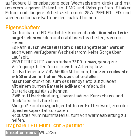
aufladbare Li-Ionenbatterie oder Wechselstrom direkt und mit
unserem eigenen Patent an. EMC und Rohs prüften. Starker
Ertrag und längere Arbeitszeit durch 25W PFEILER LED und
wieder aufladbare Batterie der Qualität Liionen.
Eigenschaften:
Die tragbaren LED-Flutlichter können
durch Liionenbatterie
angetrieben werden
und drahtloses bearbeiten, wenn im
Freien.
Es kann
durch Wechselstrom direkt angetrieben werden
auch wenn verfügbarer Wechselstrom, keine Sorge über
Laufzeit.
25W PFEILER LED kann starkes
2300 Lumen
, genug zur
Verfügung stellen für die meisten Arbeitsplätze.
Der Batteriesatz 7.4V 6600mAh Liionen,
Laufzeitreichweite
5-6 Stunden für hohen Modus
sicherstellen.
Machtbank
funktion, zum des Handys etc. aufzuladen.
Mit einem bunten
Batterieindikator
einfach, die
Batteriekapazität zu kennen.
PWB mit Überbelastung, Überentladung, Kurzschluss und
Rückflutschutzfunktion.
Minigröße und einzigartiger
faltbarer Griff
entwurf, zum der
Speicherkapazität zu sparen.
Robustes Aluminiummaterial, zum von Wärmeableitung zu
helfen.
Tragbare LED-Flut-Licht-Spezifikt.:
Einzelteil nein.
WLC225