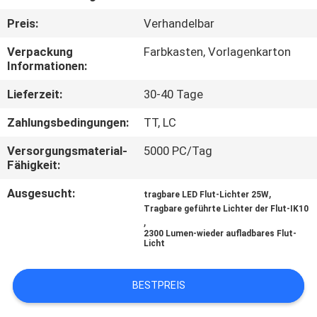
Preis:
Verhandelbar
QUALITÄTSKONTROLLE
Verpackung
Farbkasten, Vorlagenkarton
Informationen:
KONTAKT
Lieferzeit:
30-40 Tage
MIT
UNS
Zahlungsbedingungen:
TT, LC
Versorgungsmaterial-
5000 PC/Tag
Fähigkeit:
NEUIGKEITEN
Ausgesucht:
,
tragbare LED Flut-Lichter 25W
Tragbare geführte Lichter der Flut-IK10
RECHTSSACHEN
,
2300 Lumen-wieder aufladbares Flut-
Licht
SITEMAP
BESTPREIS
DATENSCHUTZRICHTLINIE