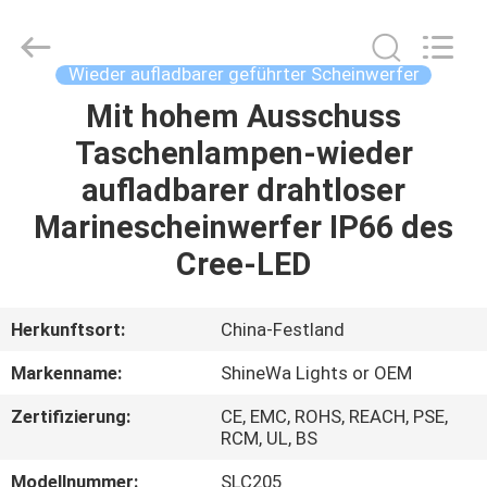
Weifang
ShineWa
International
Trade
Co.,
Wieder aufladbarer geführter Scheinwerfer
Ltd..
All
Rights
Mit hohem Ausschuss
ZU
Reserved.
Taschenlampen-wieder
HAUSE
aufladbarer drahtloser
PRODUKTE
Marinescheinwerfer IP66 des
Cree-LED
VIDEOS
Herkunftsort:
China-Festland
ÜBER
Markenname:
ShineWa Lights or OEM
UNS
Zertifizierung:
CE, EMC, ROHS, REACH, PSE,
RCM, UL, BS
WERKSBESICHTIGUNG
Modellnummer:
SLC205