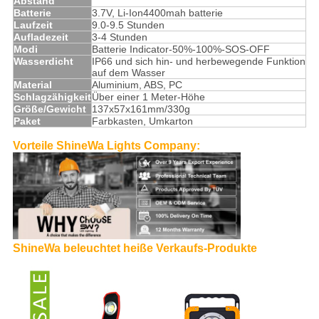
Abstand
Batterie
3.7V, Li-Ion4400mah batterie
Laufzeit
9.0-9.5 Stunden
Aufladezeit
3-4 Stunden
Modi
Batterie Indicator-50%-100%-SOS-OFF
Wasserdicht
IP66 und sich hin- und herbewegende Funktion
auf dem Wasser
Material
Aluminium, ABS, PC
Schlagzähigkeit
Über einer 1 Meter-Höhe
Größe/Gewicht
137x57x161mm/330g
Paket
Farbkasten, Umkarton
Vorteile ShineWa Lights Company:
ShineWa beleuchtet heiße Verkaufs-Produkte