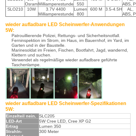
Osram
Milliamperestunde
550
ABS, 
SLO210
10W
3.7V 4400
Lumen
600 M
3.5-4.5H
AL,
Milliamperestunde
800
ABS, 
wieder aufladbare LED Scheinwerfer-Anwendungen
5W:
Patrouillierende Polizei, Rettungs- und Sicherheitsnotfall.
Ferninspektion im Strom, im Haus, im Bauernhof, im Yard, im
Garten und in der Baustelle.
Marinesoldat im Freien, Fischen, Bootfahrt, Jagd, wandernd,
Klettern und suchen.
Verwendet als regelmäßige wieder aufladbare geführte
Taschenlampe.
wieder aufladbare LED Scheinwerfer-Spezifikationen
5W:
Einzelteil nein.
SLC205
LED-Art
5W Cree LED, Cree XP G2
Ertrag
Lumen 350
Strahln-
300 Meter