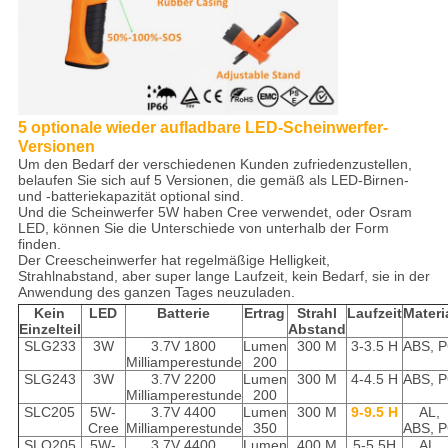
5 optionale wieder aufladbare LED-Scheinwerfer-
Versionen
Um den Bedarf der verschiedenen Kunden zufriedenzustellen,
belaufen Sie sich auf 5 Versionen, die gemäß als LED-Birnen-
und -batteriekapazität optional sind.
Und die Scheinwerfer 5W haben Cree verwendet, oder Osram
LED, können Sie die Unterschiede von unterhalb der Form
finden.
Der Creescheinwerfer hat regelmäßige Helligkeit,
Strahlnabstand, aber super lange Laufzeit, kein Bedarf, sie in der
Anwendung des ganzen Tages neuzuladen.
Kein
LED
Batterie
Ertrag
Strahl
Laufzeit
Materi
Einzelteil
Abstand
SLG233
3W
3.7V 1800
Lumen
300 M
3-3.5 H
ABS, 
Milliamperestunde
200
SLG243
3W
3.7V 2200
Lumen
300 M
4-4.5 H
ABS, 
Milliamperestunde
200
SLC205
5W-
3.7V 4400
Lumen
300 M
9-9.5 H
AL,
Cree
Milliamperestunde
350
ABS, 
SLO205
5W-
3.7V 4400
Lumen
400 M
5-5.5H
AL,