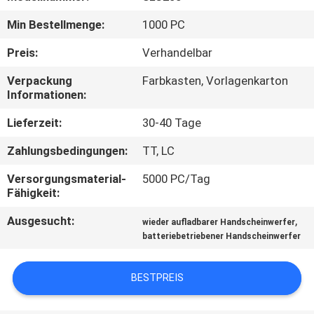
Min Bestellmenge:
1000 PC
QUALITÄTSKONTROLLE
Preis:
Verhandelbar
KONTAKT
Verpackung
Farbkasten, Vorlagenkarton
Informationen:
MIT
UNS
Lieferzeit:
30-40 Tage
Zahlungsbedingungen:
TT, LC
NEUIGKEITEN
Versorgungsmaterial-
5000 PC/Tag
Fähigkeit:
RECHTSSACHEN
Ausgesucht:
,
wieder aufladbarer Handscheinwerfer
batteriebetriebener Handscheinwerfer
SITEMAP
BESTPREIS
DATENSCHUTZRICHTLINIE