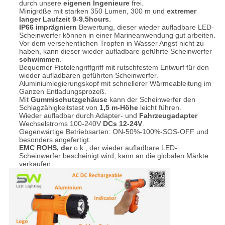
durch unsere
eigenen Ingenieure
frei.
Minigröße mit starken 350 Lumen, 300 m und
extremer
langer Laufzeit 9-9.5hours
.
IP66 imprägniern
Bewertung, dieser wieder aufladbare LED-
Scheinwerfer können in einer Marineanwendung gut arbeiten.
Vor dem versehentlichen Tropfen in Wasser Angst nicht zu
haben, kann dieser wieder aufladbare geführte Scheinwerfer
schwimmen
.
Bequemer Pistolengriffgriff mit rutschfestem Entwurf für den
wieder aufladbaren geführten Scheinwerfer.
Aluminiumlegierungskopf mit schnellerer Wärmeableitung im
Ganzen Entladungsprozeß.
Mit
Gummischutzgehäuse
kann der Scheinwerfer den
Schlagzähigkeitstest von
1,5 m-Höhe
leicht führen.
Wieder aufladbar durch Adapter- und
Fahrzeugadapter
Wechselstroms 100-240V
DCs 12-24V
.
Gegenwärtige Betriebsarten: ON-50%-100%-SOS-OFF und
besonders angefertigt.
EMC ROHS, der
o.k., der wieder aufladbare LED-
Scheinwerfer bescheinigt wird, kann an die globalen Märkte
verkaufen.