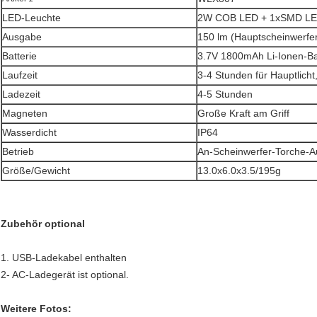
LED-Leuchte
2W COB LED + 1xSMD L
Ausgabe
150 lm (Hauptscheinwerfer
Batterie
3.7V 1800mAh Li-Ionen-Ba
Laufzeit
3-4 Stunden für Hauptlicht
Ladezeit
4-5 Stunden
Magneten
Große Kraft am Griff
Wasserdicht
IP64
Betrieb
An-Scheinwerfer-Torche-A
Größe/Gewicht
13.0x6.0x3.5/195g
Zubehör optional
1. USB-Ladekabel enthalten
2- AC-Ladegerät ist optional.
Weitere Fotos: