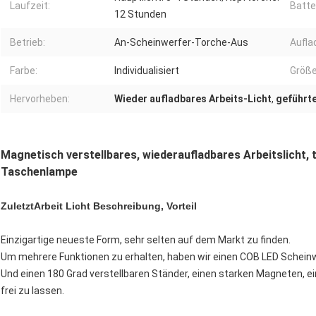
Laufzeit:
Batte
12 Stunden
Betrieb:
An-Scheinwerfer-Torche-Aus
Aufla
Farbe:
Individualisiert
Größe
Hervorheben:
Wieder aufladbares Arbeits-Licht
,
geführte
Magnetisch verstellbares, wiederaufladbares Arbeitslicht,
Taschenlampe
Zuletzt
Arbeit Licht Beschreibung, Vorteil
Einzigartige neueste Form, sehr selten auf dem Markt zu finden.
Um mehrere Funktionen zu erhalten, haben wir einen COB LED Schei
Und einen 180 Grad verstellbaren Ständer, einen starken Magneten, e
frei zu lassen.