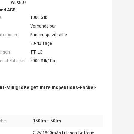
WLX807
and AGB:
e:
1000 Stk.
Verhandelbar
rmationen:
Kundenspezifische
30-40 Tage
ngen:
TT, LC
ial-Fähigkeit:
5000 Stk/Tag
cht-Minigröße geführte Inspektions-Fackel-
abe:
150 lm + 50 lm
3.7V 1800mAh Li-Ionen-Batterie