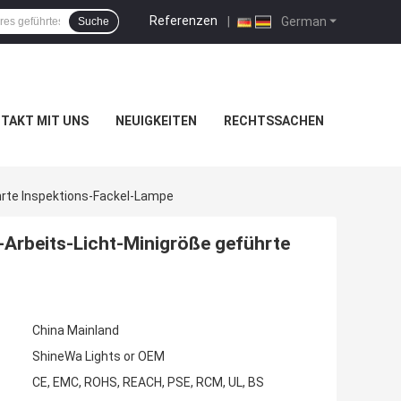
Referenzen
|
German
Suche
TAKT MIT UNS
NEUIGKEITEN
RECHTSSACHEN
hrte Inspektions-Fackel-Lampe
-Arbeits-Licht-Minigröße geführte
China Mainland
ShineWa Lights or OEM
CE, EMC, ROHS, REACH, PSE, RCM, UL, BS