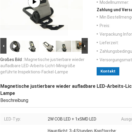
Modellnummer:
Zahlung und Vers
Min Bestellmeng
Preis:
Verpackung Info
Lieferzeit:
Zahlungsbedingu
Großes Bild :
Magnetische justierbare wieder
Versorgungsmater
aufladbare LED-Arbeits-Licht-Minigröße
Kontakt
geführte Inspektions-Fackel-Lampe
Magnetische justierbare wieder aufladbare LED-Arbeits-Li
Lampe
Beschreibung
LED-Typ:
2W COB LED + 1xSMD LED
Ausg
Hauptlicht: 3-4 Stunden; Kopftorche: