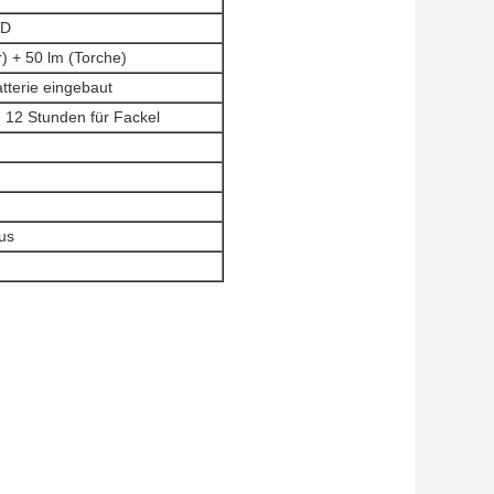
ED
) + 50 lm (Torche)
tterie eingebaut
, 12 Stunden für Fackel
us