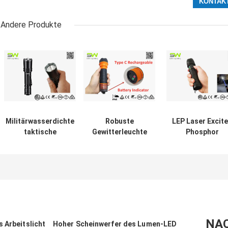
Andere Produkte
Militärwasserdichte
Robuste
LEP Laser Excit
taktische
Gewitterleuchte
Phosphor
Taschenlampe des
IP66 5W LED mit
Flashlight
grad-IP68 mit 1300
PAS-Modus
Zoomable
Lumen
Focused 1000
Beam For Hunti
NA
 Arbeitslicht
Hoher Scheinwerfer des Lumen-LED