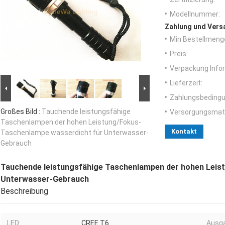
Modellnummer:
Zahlung und Vers
Min Bestellmeng
Preis:
Verpackung Info
Lieferzeit:
Zahlungsbedingu
Großes Bild :
Tauchende leistungsfähige
Versorgungsmater
Taschenlampen der hohen Leistung/Fokus-
Kontakt
Taschenlampe wasserdicht für Unterwasser-
Gebrauch
Tauchende leistungsfähige Taschenlampen der hohen Leis
Unterwasser-Gebrauch
Beschreibung
LED:
CREE T6
Ausg