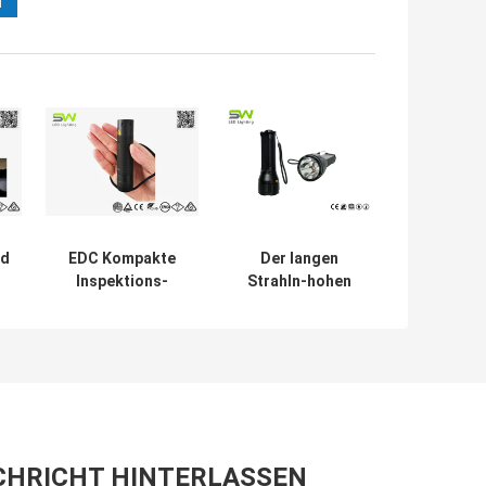
ed
EDC Kompakte
Der langen
Inspektions-
Strahln-hohen
Taschenlampe,
Leistung wieder
320 Lumen,
aufladbares
M
betrieben mit 3
Lumen des
ng
AAA Batterien
Fackel-Licht-
1000 mit
Aluminiumkörper
CHRICHT HINTERLASSEN