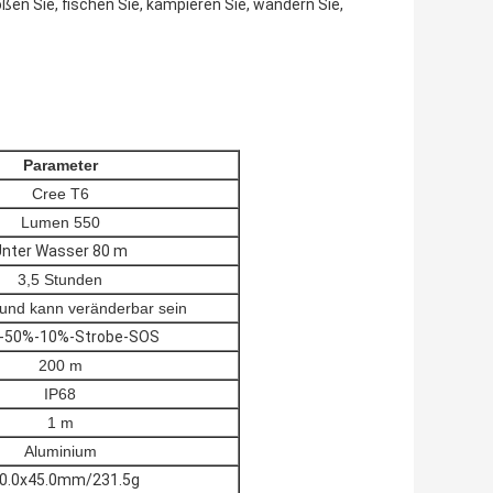
toßen Sie, fischen Sie, kampieren Sie, wandern Sie,
Parameter
Cree T6
Lumen 550
Unter Wasser 80 m
3,5 Stunden
und kann veränderbar sein
-50%-10%-Strobe-SOS
200 m
IP68
1 m
Aluminium
0.0x45.0mm/231.5g