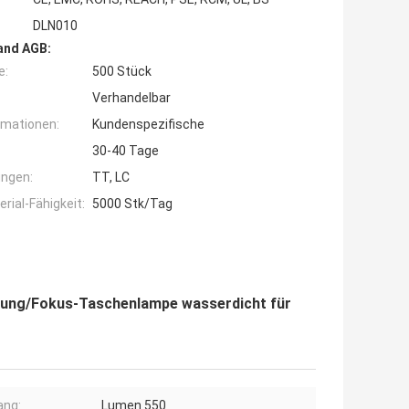
DLN010
and AGB:
e:
500 Stück
Verhandelbar
rmationen:
Kundenspezifische
30-40 Tage
ngen:
TT, LC
ial-Fähigkeit:
5000 Stk/Tag
tung/Fokus-Taschenlampe wasserdicht für
ang:
Lumen 550