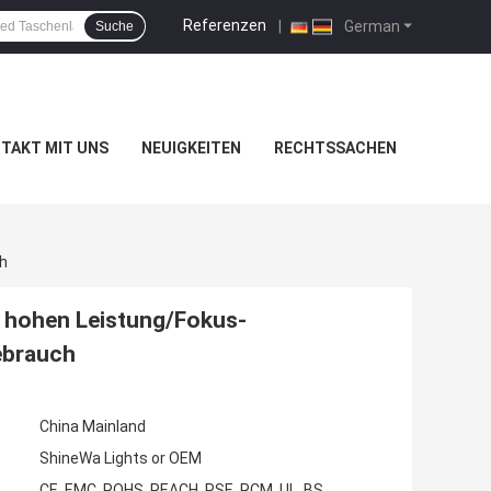
Referenzen
|
German
Suche
TAKT MIT UNS
NEUIGKEITEN
RECHTSSACHEN
h
 hohen Leistung/Fokus-
ebrauch
China Mainland
ShineWa Lights or OEM
CE, EMC, ROHS, REACH, PSE, RCM, UL, BS