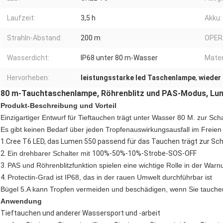
Laufzeit:
3,5 h
Akku:
Strahln-Abstand:
200 m
OPER
Wasserdicht:
IP68 unter 80 m-Wasser
Mater
Hervorheben:
leistungsstarke led Taschenlampe
,
wieder 
80 m-Tauchtaschenlampe, Röhrenblitz und PAS-Modus, Lum
Produkt-Beschreibung und Vorteil
Einzigartiger Entwurf für Tieftauchen trägt unter Wasser 80 M. zur Sch
Es gibt keinen Bedarf über jeden Tropfenauswirkungsausfall im Freien
1.Cree T6 LED, das Lumen 550 passend für das Tauchen trägt zur Sc
2.
Ein drehbarer Schalter mit
100%-50%-10%-Strobe-SOS-OFF
3.
PAS und Röhrenblitzfunktion spielen eine wichtige Rolle in der Warnu
4.
Protectin-Grad ist IP68, das in der rauen Umwelt durchführbar ist
Bügel 5.A kann Tropfen vermeiden und beschädigen, wenn Sie tauche
Anwendung
Tieftauchen und anderer Wassersport und -arbeit