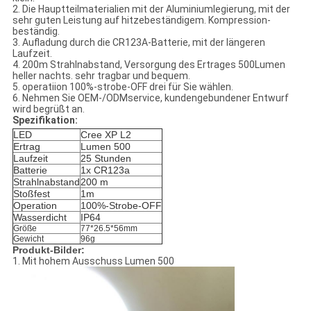
2. Die Hauptteilmaterialien mit der Aluminiumlegierung, mit der
sehr guten Leistung auf hitzebeständigem. Kompression-
beständig.
3. Aufladung durch die CR123A-Batterie, mit der längeren
Laufzeit.
4. 200m Strahlnabstand, Versorgung des Ertrages 500Lumen
heller nachts. sehr tragbar und bequem.
5. operatiion 100%-strobe-OFF drei für Sie wählen.
6. Nehmen Sie OEM-/ODMservice, kundengebundener Entwurf
wird begrüßt an.
Spezifikation:
LED
Cree XP L2
Ertrag
Lumen
500
Laufzeit
25 Stunden
Batterie
1x CR123a
Strahlnabstand
200 m
Stoßfest
1m
Operation
100%-Strobe-OFF
Wasserdicht
IP64
Größe
77*26.5*56mm
Gewicht
96g
Produkt-Bilder:
1. Mit hohem Ausschuss Lumen 500