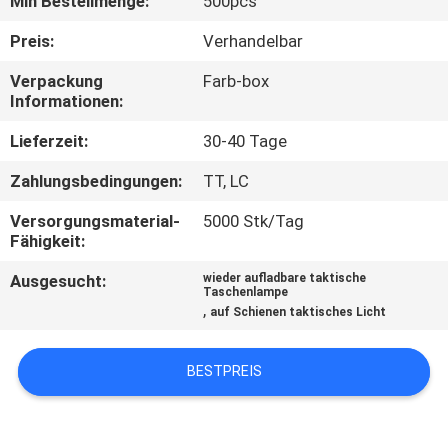
Min Bestellmenge:
500pcs
QUALITÄTSKONTROLLE
Preis:
Verhandelbar
Verpackung
Farb-box
Informationen:
KONTAKT
MIT
Lieferzeit:
30-40 Tage
UNS
Zahlungsbedingungen:
TT, LC
Versorgungsmaterial-
5000 Stk/Tag
NEUIGKEITEN
Fähigkeit:
Ausgesucht:
wieder aufladbare taktische
Taschenlampe
RECHTSSACHEN
,
auf Schienen taktisches Licht
SITEMAP
BESTPREIS
DATENSCHUTZRICHTLINIE