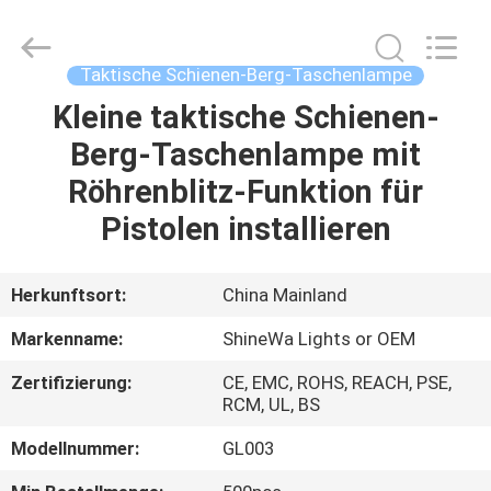
Weifang
ShineWa
International
Trade
Co.,
Taktische Schienen-Berg-Taschenlampe
Ltd..
All
Rights
Kleine taktische Schienen-
ZU
Reserved.
Berg-Taschenlampe mit
HAUSE
Röhrenblitz-Funktion für
PRODUKTE
Pistolen installieren
VIDEOS
Herkunftsort:
China Mainland
Markenname:
ShineWa Lights or OEM
ÜBER
Zertifizierung:
CE, EMC, ROHS, REACH, PSE,
UNS
RCM, UL, BS
Modellnummer:
GL003
WERKSBESICHTIGUNG