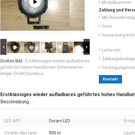
Modellnummer:
Zahlung und Vers
Min Bestellmeng
Preis:
Verpackung Info
Lieferzeit:
Zahlungsbedingu
Großes Bild :
Erstklassiges wieder aufladbares
geführtes hohes Handlumen Scheinwerfer-
Versorgungsmater
langer Strahl Distabce
Kontakt
Erstklassiges wieder aufladbares geführtes hohes Handlum
Beschreibung
LED-ART:
Osram LED
Ertrag
Strahln-Abstand:
900 m
Laufz