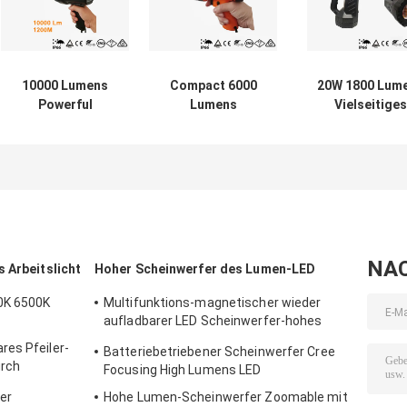
10000 Lumens
Compact 6000
20W 1800 Lum
Powerful
Lumens
Vielseitiges
Rechargeable LED
Rechargeable LED
Handlicht Suc
Spotlight
Spotlight IP66 For
Taschenlam
Adjustable Stand
Marine Site
Sicherheitspatro
Tripod Mounted
NA
 Arbeitslicht
Hoher Scheinwerfer des Lumen-LED
0K 6500K
Multifunktions-magnetischer wieder
aufladbarer LED Scheinwerfer-hohes
Lumen USBs
res Pfeiler-
Batteriebetriebener Scheinwerfer Cree
urch
Focusing High Lumens LED
batterie
er
Hohe Lumen-Scheinwerfer Zoomable mit