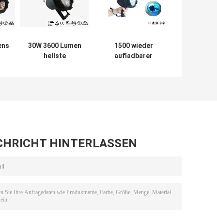
ens
30W 3600 Lumen
1500 wieder
hellste
aufladbarer
he
Handjagdmarine
Scheinwerfer des
pe
spotlight floating
Lumen-IP66 15W
uille
im Freien
CHRICHT HINTERLASSEN