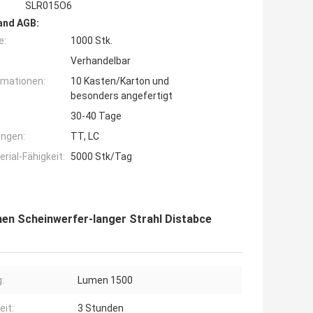
SLR015O6
and AGB:
e:
1000 Stk.
Verhandelbar
rmationen:
10 Kasten/Karton und
besonders angefertigt
30-40 Tage
ngen:
TT, LC
ial-Fähigkeit:
5000 Stk/Tag
en Scheinwerfer-langer Strahl Distabce
:
Lumen 1500
eit:
3 Stunden