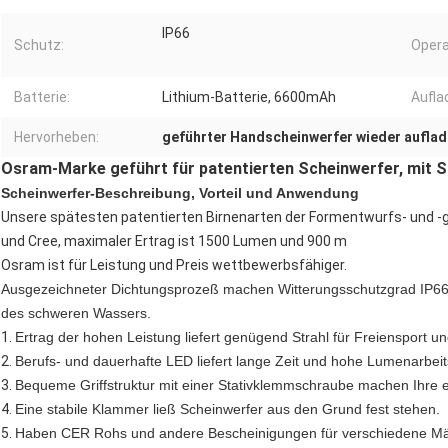
IP66
Schutz:
Opera
Batterie:
Lithium-Batterie, 6600mAh
Aufla
Hervorheben:
geführter Handscheinwerfer wieder auflad
Osram-Marke geführt für patentierten Scheinwerfer, mit 
Scheinwerfer-Beschreibung, Vorteil und Anwendung
Unsere spätesten patentierten Birnenarten der Formentwurfs- und 
und Cree, maximaler Ertrag ist 1500 Lumen und 900 m
Osram ist für Leistung und Preis wettbewerbsfähiger.
Ausgezeichneter Dichtungsprozeß machen Witterungsschutzgrad IP66 
des schweren Wassers.
1.
Ertrag der hohen Leistung liefert genügend Strahl für Freiensport un
2.
Berufs- und dauerhafte LED liefert lange Zeit und hohe Lumenarbei
3.
Bequeme Griffstruktur mit einer Stativklemmschraube machen Ihre 
4.
Eine stabile Klammer ließ Scheinwerfer aus den Grund fest stehen.
5.
Haben CER Rohs und andere Bescheinigungen für verschiedene Mär