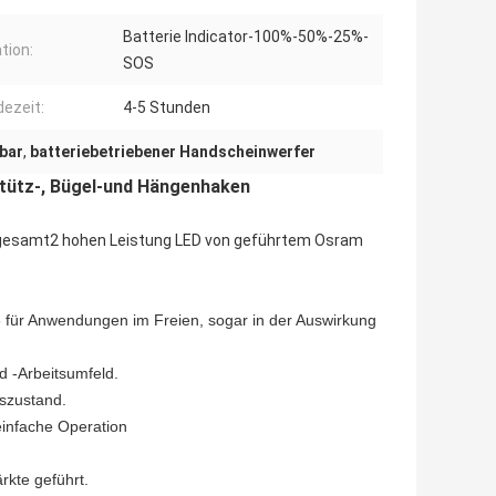
Batterie Indicator-100%-50%-25%-
tion:
SOS
dezeit:
4-5 Stunden
bar
,
batteriebetriebener Handscheinwerfer
Stütz-, Bügel-und Hängenhaken
-gesamt2 hohen Leistung LED von geführtem Osram
für Anwendungen im Freien, sogar in der Auswirkung
d -Arbeitsumfeld.
tszustand.
einfache Operation
kte geführt.