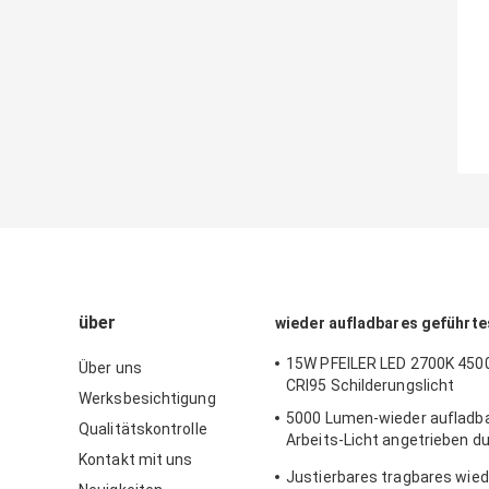
über
wieder aufladbares geführtes
15W PFEILER LED 2700K 450
Über uns
CRI95 Schilderungslicht
Werksbesichtigung
5000 Lumen-wieder aufladba
Qualitätskontrolle
Arbeits-Licht angetrieben d
Kontakt mit uns
Wechselstromadapter und -
Justierbares tragbares wied