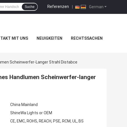
Referenzen
|
German
Suche
TAKT MIT UNS
NEUIGKEITEN
RECHTSSACHEN
umen Scheinwerfer-Langer Strahl Distabce
ohes Handlumen Scheinwerfer-langer
China Mainland
ShineWa Lights or OEM
CE, EMC, ROHS, REACH, PSE, RCM, UL, BS