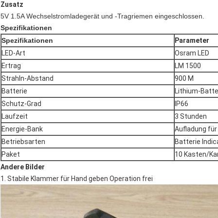
Zusatz
5V 1.5A
Wechselstromladegerät und -Tragriemen eingeschlossen.
Spezifikationen
Spezifikationen
Parameter
LED-Art
Osram LED
Ertrag
LM 1500
Strahln-Abstand
900 M
Batterie
Lithium-Batte
Schutz-Grad
IP66
Laufzeit
3 Stunden
Energie-Bank
Aufladung für
Betriebsarten
Batterie Ind
Paket
10 Kasten/Ka
Andere Bilder
1. Stabile Klammer für Hand geben Operation frei